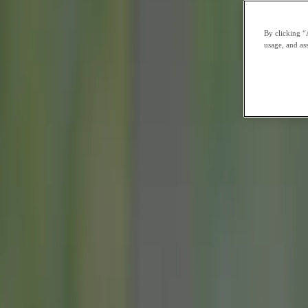
By clicking “
领先学习
usage, and ass
在持续的支持、课程和知识保障下，无缝衔接 CGA 小学阶段
夯实基础知识
通过与国际课程接轨的课程，增强您在英语、数学和科学方面
名师引领
为孩子筛选的是全球经验丰富的学科专家，而不是刚好住在学