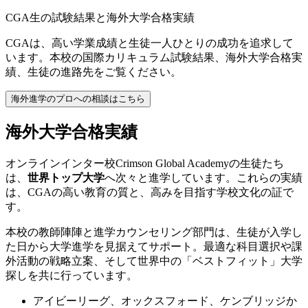
CGA生の
試験結果
と
海外大学合格実績
CGAは、高い学業成績と生徒一人ひとりの成功を追求して
います。本校の国際カリキュラム試験結果、海外大学合格実
績、生徒の進路先をご覧ください。
海外進学のプロへの相談はこちら
海外大学合格実績
オンラインインター校Crimson Global Academyの生徒たち
は、
世界トップ大学
へ次々と進学しています。これらの実績
は、CGAの高い教育の質と、高みを目指す学校文化の証で
す。
本校の教師陣陣と進学カウンセリング部門は、生徒が入学し
た日から大学進学を見据えてサポート。最適な科目選択や課
外活動の戦略立案、そして世界中の「ベストフィット」大学
探しを共に行っています。
アイビーリーグ、オックスフォード、ケンブリッジか