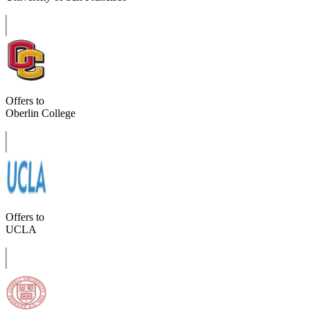
Offers to
Oberlin College
Offers to
UCLA