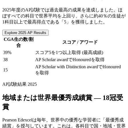
2025年度のAP試験では過去最高の成果を達成しました。ほ
ぼすべての科目で世界平均を上回り、さらに約40％の生徒が
1科目以上で最高得点である「5」を獲得しました。
Explore 2025 AP Results
CGA生の数/割
スコア / アワード
合
39%
スコア5を1つ以上取得 (最高成績)
38
AP Scholar awardでHonouredを取得
AP Scholar with Distinction awardでHonoured
15
を取得
AP試験結果 2025
地域または
世界最優秀成績賞
― 18冠受
賞
Pearson Edexcelは毎年、世界中の優秀な学習者に「最優秀成
績賞」を授与しています。これは、各科目で国・地域・世界