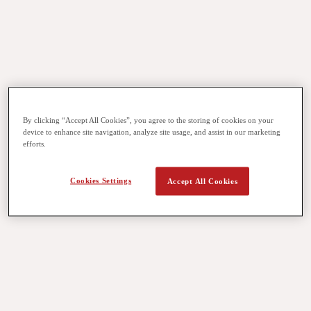
International GCSEs
英国の高校教育システムを基に設計されたPearson Edexcelの
International GCSEは、グローバルな視点を育みながら、大学
教育に向けた基盤を作ります。
CGAでは、多様な選択肢の中から5科目を選択し、学ぶこと
ができます。これらの選択は、将来のA Levelsで学びたい科
By clicking “Accept All Cookies”, you agree to the storing of cookies on your
目や大学の目標などに沿ったものなければなりません。
device to enhance site navigation, analyze site usage, and assist in our marketing
efforts.
授業形式:
Liveグループ授業
,
1対1の個別指導
Cookies Settings
Accept All Cookies
詳細はこちら
International A-Levels
世界的に有名なPearson EdexcelのInternational A-Levelsにチャ
レンジしてみましょう。
本プログラムは、IGCSEで学んだ基礎の上に設計されてお
り、批判的思考と学力を育む充実した学習体験を提供しま